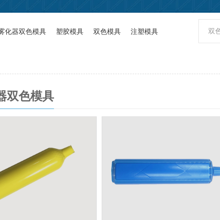
雾化器双色模具
塑胶模具
双色模具
注塑模具
器双色模具