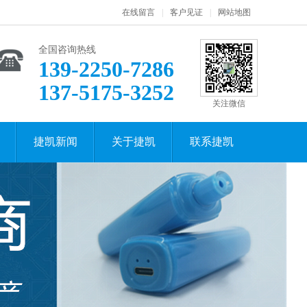
在线留言
|
客户见证
|
网站地图
全国咨询热线
139-2250-7286
137-5175-3252
关注微信
捷凯新闻
关于捷凯
联系捷凯