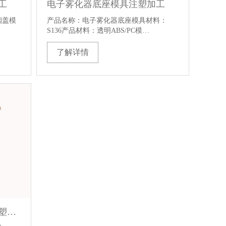
工
电子雾化器底座模具注塑加工
烟盖模
产品名称：电子雾化器底座模具材料：
S136产品材料：透明ABS/PC模…
了解详情
电子雾化器烟杆双色模具注塑加工