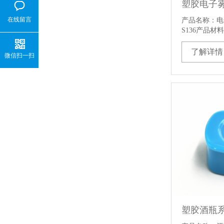
在线留言
产品名称：电
S136产品材料
了解详情
微信扫一扫