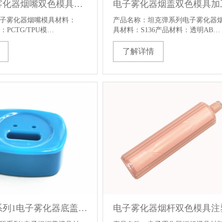
塑胶电子雾化器烟嘴双色模具加工厂
电子雾化器烟盖双色模具加
子雾化器烟嘴模具材料：
产品名称：坦克弹系列电子雾化器
：PCTG/TPU模…
具材料：S136产品材料：透明AB…
了解详情
塑胶酒瓶系列1电子雾化器底盖模具定制