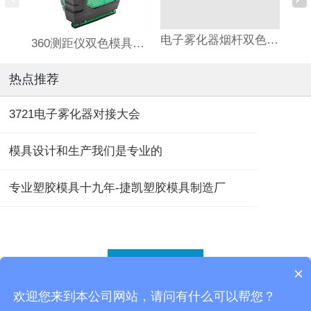
电子雾化器烟杆双色模具定制加工
360测距仪双色模具注塑加工
热点推荐
3721电子雾化器对接大会
模具设计和生产我们是专业的
专业塑胶模具十九年-捷凯塑胶模具制造厂
返回顶部
×
欢迎您来到本公司网站，请问有什么可以帮您？
东莞市捷凯实业有限公司
版权所有
备案号：
粤ICP备17006294号
网站地图